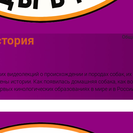
стория
Обща
их видеолекций о происхождении и породах собак, их
ены истории. Как появилась домашняя собака, как во
ервых кинологических образованиях в мире и в Росси