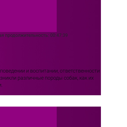
я продолжительность: 00:47:39
 поведении и воспитании, ответственности
зникли различные породы собак, как их
и.