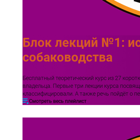
Блок лекций №1: и
собаководства
Бесплатный теоретический курс из 27 коротк
владельца. Первые три лекции курса посвящ
классифицировали. А также речь пойдёт о п
Смотреть весь плейлист