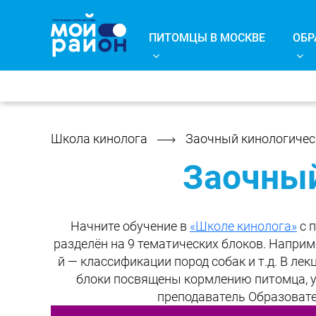
ПИТОМЦЫ В МОСКВЕ
ОБР
Школа кинолога
Заочный кинологичес
Заочный
Начните обучение в
«Школе кинолога»
с п
разделён на 9 тематических блоков. Наприм
й — классификации пород собак и т.д. В ле
блоки посвящены кормлению питомца, ухо
преподаватель Образовате