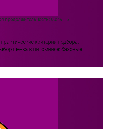
я продолжительность: 00:49:16
 практические критерии подбора.
выбор щенка в питомнике: базовые