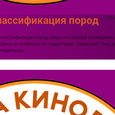
лассификация пород
Обща
классификации пород, связь экстерьера и поведения,
аки, их особенности и адаптация. Завершает тему 
владельцев.