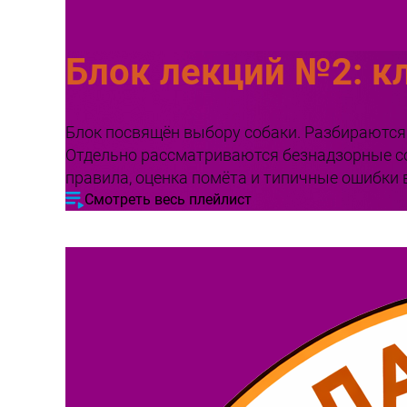
Блок лекций №2: к
Блок посвящён выбору собаки. Разбираются 
Отдельно рассматриваются безнадзорные соб
правила, оценка помёта и типичные ошибки 
Смотреть весь плейлист